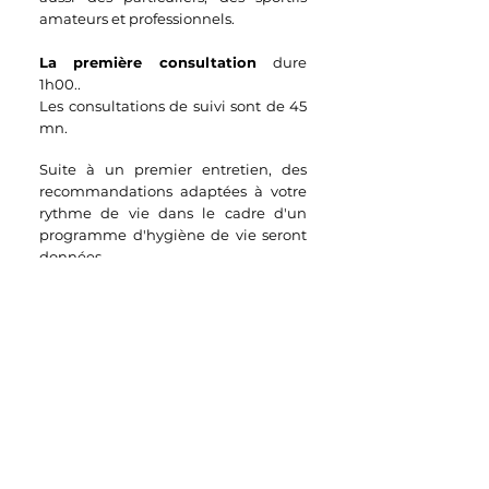
amateurs et professionnels.
La première consultation
dure
1h00..
Les consultations de suivi sont de 45
mn.
Suite à un premier entretien, des
recommandations adaptées à votre
rythme de vie dans le cadre d'un
programme d'hygiène de vie seront
données.
L'objectif est de rééquilibrer votre
corps et votre mental afin
d'améliorer vos performances avec
l'aide parfois de certains
compléments alimentaires.
RDV par mail, cliquez
ici
ou
telephone 06.42.81.76.83